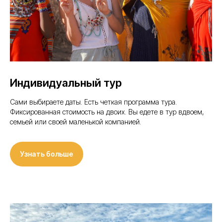
Авторские туры по всему миру
Туроператор по России.
Реестр
туроператоров: В031−161−00/4 717 885
Путешествия
Компания
Групповые туры
О нас
Направления
Отзывы
Индивидуальные туры
Индивидуальный тур
+7 (926) 5679321
Сами выбираете даты. Есть четкая программа тура.
Фиксированная стоимость на двоих. Вы едете в тур вдвоем,
hello@likemetrip.ru
семьей или своей маленькой компанией.
Написать нам
Подписаться в соцсетях
Telegram
Max
Узнать больше
WhatsApp
Политика конфиденциальности
Реквизиты
Создание сайтов @imarketina