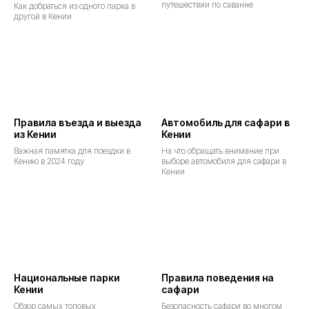
путешествии по саванне
Как добраться из одного парка в
другой в Кении
Правила въезда и выезда
Автомобиль для сафари в
из Кении
Кении
Важная памятка для поездки в
На что обращать внимание при
Кению в 2024 году
выборе автомобиля для сафари в
Кении
Национальные парки
Правила поведения на
Кении
сафари
Обзор самых топовых
Безопасность сафари во многом